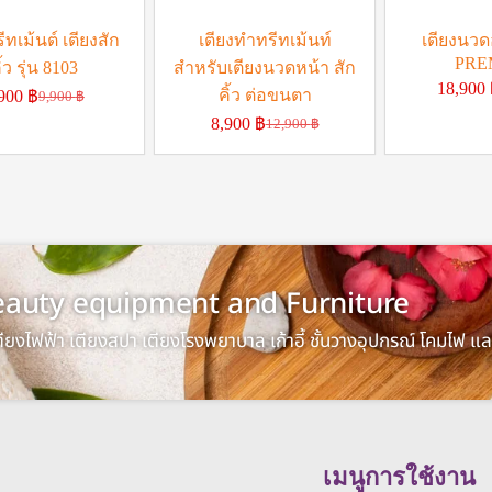
ีทเม้นต์ เตียงสัก
เตียงทำทรีทเม้นท์
เตียงนวดอ
PRE
ิ้ว รุ่น 8103
สำหรับเตียงนวดหน้า สัก
18,900
คิ้ว ต่อขนตา
,900
฿
9,900
฿
8,900
฿
12,900
฿
 Beauty equipment and Furniture
เตียงไฟฟ้า เตียงสปา เตียงโรงพยาบาล เก้าอี้ ชั้นวางอุปกรณ์ โคมไฟ 
เมนูการใช้งาน