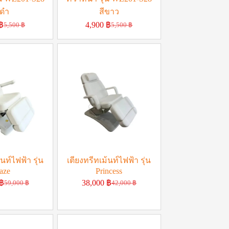
ีดำ
สีขาว
฿
4,900
฿
5,500
฿
5,500
฿
นท์ไฟฟ้า รุ่น
เตียงทรีทเม้นท์ไฟฟ้า รุ่น
aze
Princess
฿
38,000
฿
59,000
฿
42,000
฿