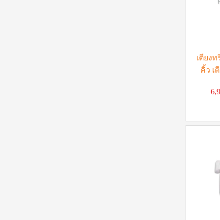
เตียงทร
คิ้ว เ
6,