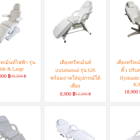
ีทเม้นท์ไฟฟ้า รุ่น
เตียงทรีทเม้นท์
เตียงทรีทเม
ide & Large
แบบmanual รุ่น 626
คิ้ว ปรับ
,900
฿
39,500
฿
พร้อมถาดใส่อุปกรณ์ใต้
Hydraulic
KA
เตียง
18,900
8,900
฿
12,500
฿