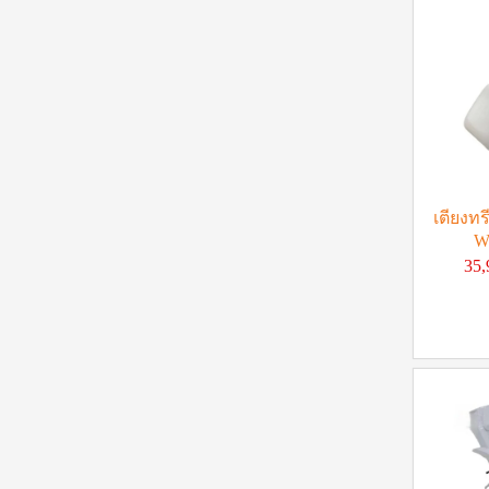
เตียงทร
W
35