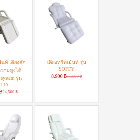
้นท์ เตียงสัก
เตียงทรีทเม้นท์ รุ่น
SOFFY
ความสูงได้
8,900
฿
11,500
฿
 system รุ่น
TIA
฿
24,500
฿