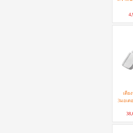
4
เตีย
3มอเตอร
38