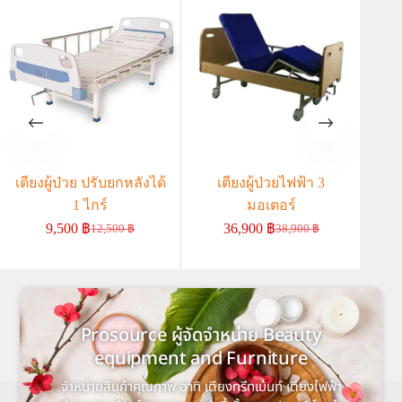
เตียงผู้ป่วย ปรับยกหลังได้
เตียงผู้ป่วยไฟฟ้า 3
เต
1 ไกร์
มอเตอร์
โคร
9,500
฿
36,900
฿
12,500
฿
38,900
฿
Prosource ผู้จัดจำหน่าย Beauty
equipment and Furniture
จำหน่ายสินค้าคุณภาพ อาทิ เตียงทรีทเม้นท์ เตียงไฟฟ้า