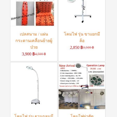
เปลสนาม / แผ่น
โคมไฟ รุ่น ขาแยกมี
กระดานเคลื่อนย้ายผู้
ล้อ
ป่วย
2,850
฿
3,500
฿
3,900
฿
4,500
฿
โคมไฟ รุ่น ฐานกลมมี
โคมไฟผ่าตัด