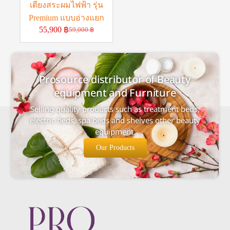
เตียงสระผมไฟฟ้า รุ่น
Premium แบบอ่างแยก
55,900
฿
59,000
฿
Prosource distributor of Beauty
equipment and Furniture
Selling quality products such as treatment beds,
electric beds, spa beds and shelves other beauty
equipment.
Our Products