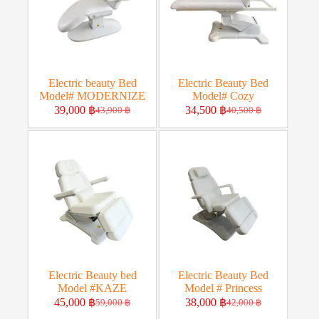
Electric beauty Bed
Electric Beauty Bed
Model# MODERNIZE
Model# Cozy
39,000
฿
34,500
฿
43,900
฿
40,500
฿
Electric Beauty bed
Electric Beauty Bed
Model #KAZE
Model # Princess
45,000
฿
38,000
฿
59,000
฿
42,000
฿